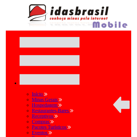
Início
Minas Gerais
Hospedagem
Restaurantes-Bares
Receptivos
Compras
Pacotes Turísticos
Eventos