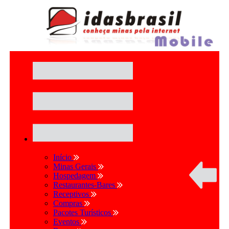
Início
Minas Gerais
Hospedagem
Restaurantes-Bares
Receptivos
Compras
Pacotes Turísticos
Eventos