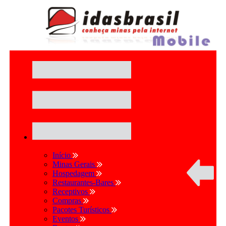
Início
Minas Gerais
Hospedagem
Restaurantes-Bares
Receptivos
Compras
Pacotes Turísticos
Eventos