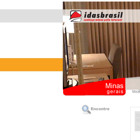
Você
/h
on
">