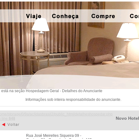
 está na seção Hospedagem Geral - Detalhes do Anunciante
Informações sob inteira responsabilidade do anunciante.
ome/storage/0/9a/ac/idasbrasil2/public_html/detalheshospedar.php
Novo Hote
 line
848
Rua José Meirelles Siqueira 09 -