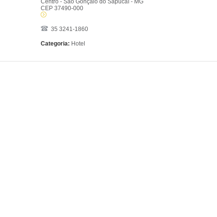
Centro - São Gonçalo do Sapucaí - MG
CEP 37490-000
35 3241-1860
Categoria:
Hotel