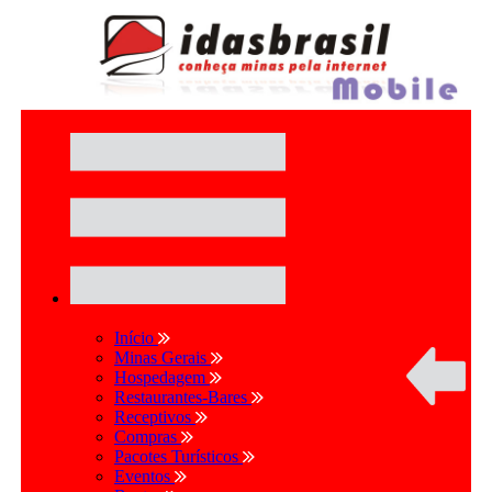
Início
Minas Gerais
Hospedagem
Restaurantes-Bares
Receptivos
Compras
Pacotes Turísticos
Eventos