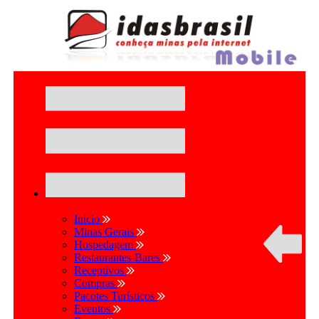
Início
Minas Gerais
Hospedagem
Restaurantes-Bares
Receptivos
Compras
Pacotes Turísticos
Eventos