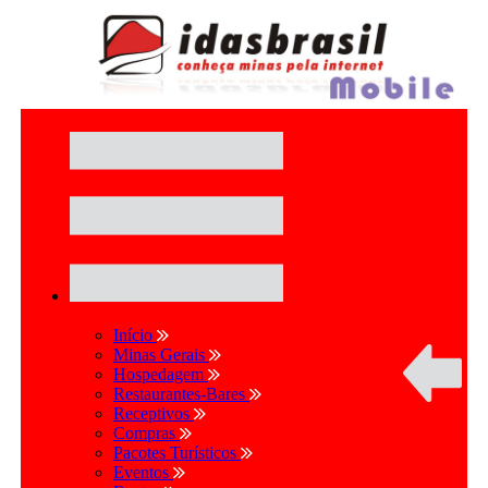
Início
Minas Gerais
Hospedagem
Restaurantes-Bares
Receptivos
Compras
Pacotes Turísticos
Eventos