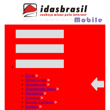
Início
Minas Gerais
Hospedagem
Restaurantes-Bares
Receptivos
Compras
Pacotes Turísticos
Eventos