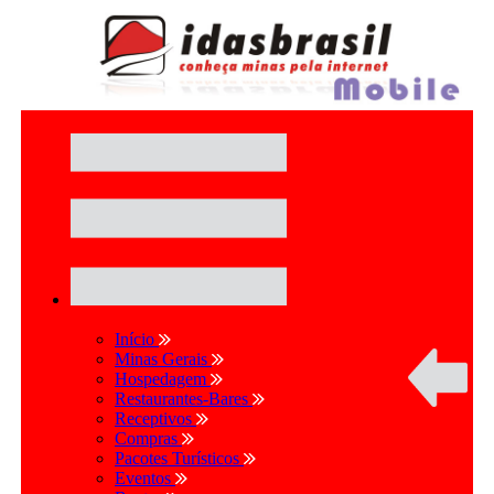
Início
Minas Gerais
Hospedagem
Restaurantes-Bares
Receptivos
Compras
Pacotes Turísticos
Eventos