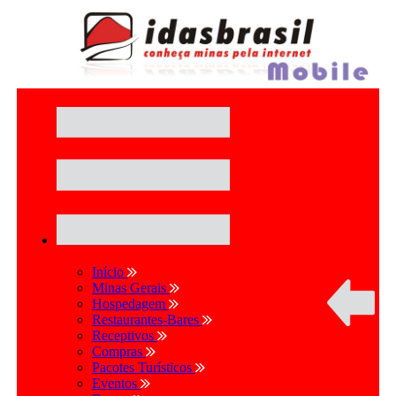
Início
Minas Gerais
Hospedagem
Restaurantes-Bares
Receptivos
Compras
Pacotes Turísticos
Eventos