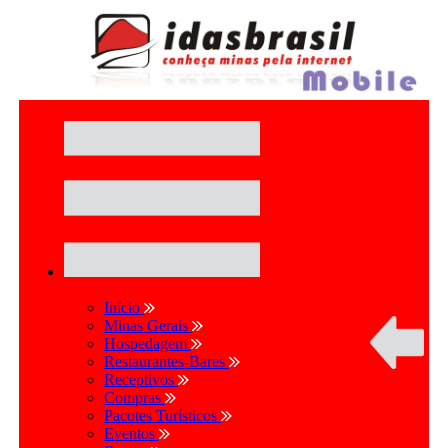
Início
Minas Gerais
Hospedagem
Restaurantes-Bares
Receptivos
Compras
Pacotes Turísticos
Eventos