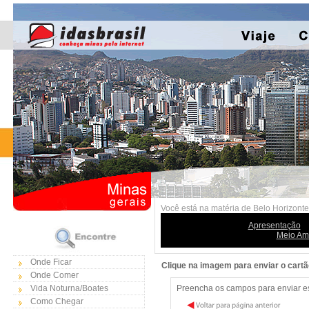
Você está na matéria de Belo Horizonte
Apresentação
Meio Am
Onde Ficar
Clique na imagem para enviar o cart
Onde Comer
Vida Noturna/Boates
Preencha os campos para enviar est
Como Chegar