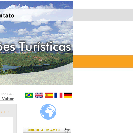
 line
846
Voltar
tetura