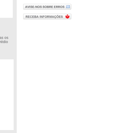
as os
prédio