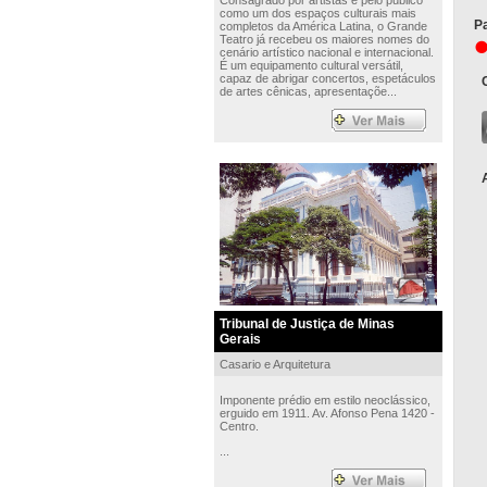
Consagrado por artistas e pelo público
como um dos espaços culturais mais
Pa
completos da América Latina, o Grande
Teatro já recebeu os maiores nomes do
cenário artístico nacional e internacional.
É um equipamento cultural versátil,
capaz de abrigar concertos, espetáculos
de artes cênicas, apresentaçõe...
Tribunal de Justiça de Minas
Gerais
Casario e Arquitetura
Imponente prédio em estilo neoclássico,
erguido em 1911. Av. Afonso Pena 1420 -
Centro.
...