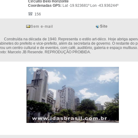
Circuito Belo Horizonte
Coordenadas GPS:
Lat -19.923681º Lon -43.936244º
156
onstruída na década de 1940. Representa o estilo art-déco. Hoje abriga apen
abinetes do prefeito e vice-prefeito, além da secretaria de governo. O restante do 
irou um centro cultural e de eventos, com café, auditório, galeria e espaço multiuso.
exto: Marcelo JB Resende. REPRODUÇÃO PROIBIDA.