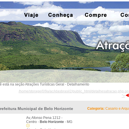
ê está na seção Atrações Turísticas Geral - Detalhamento
/home/storage/0/9a/ac/idasbrasil2/public_html/detalhesatracao.php on
">
refeitura Municipal de Belo Horizonte
Categoria:
Casario e Arqui
Av, Afonso Pena 1212 -
Centro -
Belo Horizonte
- MG