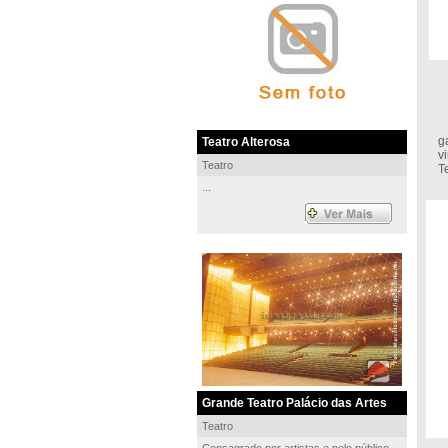
C
g
Teatro Alterosa
v
Teatro
T
...
Grande Teatro Palácio das Artes
Teatro