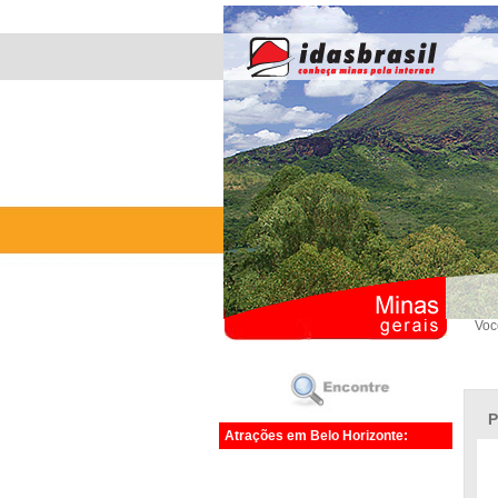
Voc
P
Atrações em Belo Horizonte: