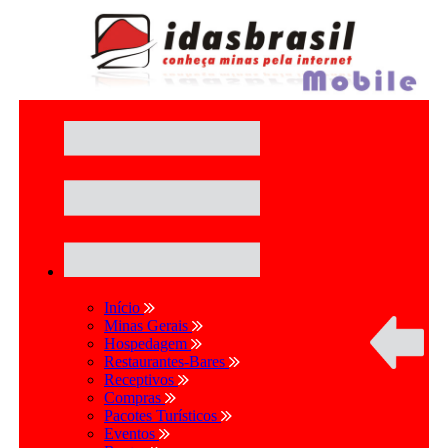
Início
Minas Gerais
Hospedagem
Restaurantes-Bares
Receptivos
Compras
Pacotes Turísticos
Eventos