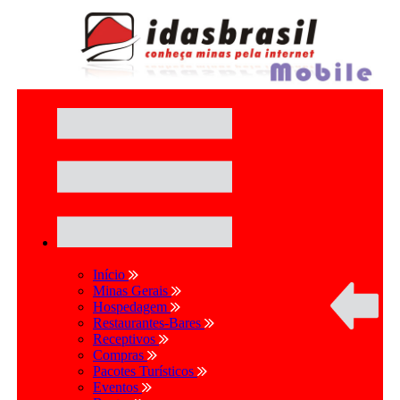
Início
Minas Gerais
Hospedagem
Restaurantes-Bares
Receptivos
Compras
Pacotes Turísticos
Eventos