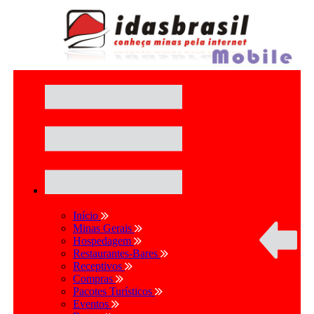
Início
Minas Gerais
Hospedagem
Restaurantes-Bares
Receptivos
Compras
Pacotes Turísticos
Eventos