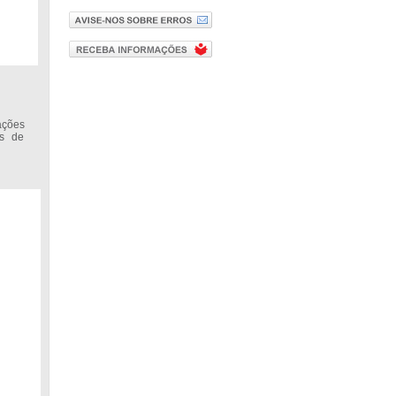
ações
us de