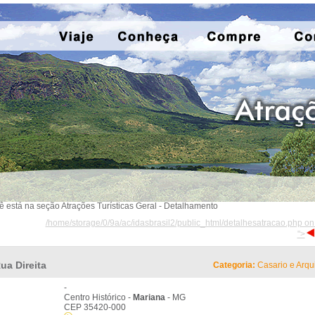
ê está na seção Atrações Turísticas Geral - Detalhamento
/home/storage/0/9a/ac/idasbrasil2/public_html/detalhesatracao.php on
">
ua Direita
Categoria:
Casario e Arqui
-
Centro Histórico -
Mariana
- MG
CEP 35420-000