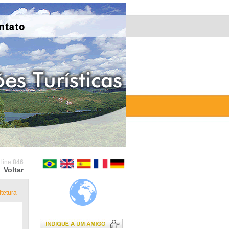
 line
846
Voltar
tetura