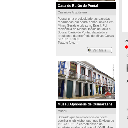
Casa do Barão de Pontal
Casario e Arquitetura
Possui uma preciosidade, as sacadas
rendilhadas em pedra-sabão, únicas em
Minas Gerais e talvez no Brasil. Foi
residência de Manoel Inácio de Melo e
Sousa, Barão de Pontal, deputado e
presidente da província de Minas Gerais
de 1831 a 1833.
Pa
Texto e foto: ...
Museu Alphonsus de Guimaraens
Museu
Sobrado que foi residência do poeta,
escritor e juiz Alphonsus, que lá viveu de
1913 a 1921. é característico da
arquitetura urbana do século XVIII. Hoje