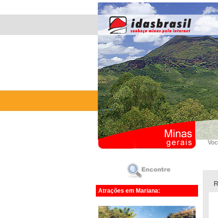
Voc
R
Atrações em Mariana: