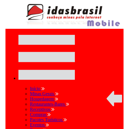
Início
Minas Gerais
Hospedagem
Restaurantes-Bares
Receptivos
Compras
Pacotes Turísticos
Eventos