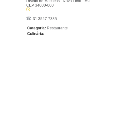
Distrito de Macacos - Nova Lima - MG
CEP 34000-000
31 3547-7385
Categoria:
Restaurante
Culinária: