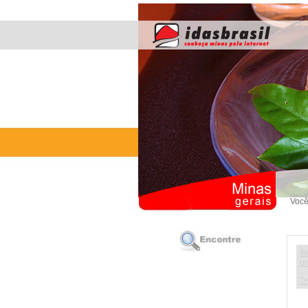
Você
/h
on
">