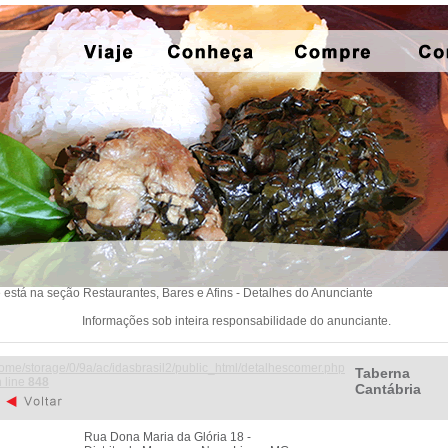
 está na seção Restaurantes, Bares e Afins - Detalhes do Anunciante
Informações sob inteira responsabilidade do anunciante.
ome/storage/0/9a/ac/idasbrasil2/public_html/detalhescomer.php
Taberna
 line
848
Cantábria
Rua Dona Maria da Glória 18 -