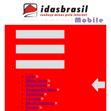
Início
Minas Gerais
Hospedagem
Restaurantes-Bares
Receptivos
Compras
Pacotes Turísticos
Eventos