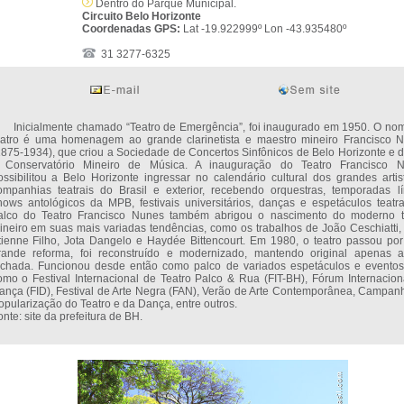
Dentro do Parque Municipal.
Circuito Belo Horizonte
Coordenadas GPS:
Lat -19.922999º Lon -43.935480º
31 3277-6325
nicialmente chamado “Teatro de Emergência”, foi inaugurado em 1950. O no
eatro é uma homenagem ao grande clarinetista e maestro mineiro Francisco 
1875-1934), que criou a Sociedade de Concertos Sinfônicos de Belo Horizonte e di
 Conservatório Mineiro de Música. A inauguração do Teatro Francisco 
ossibilitou a Belo Horizonte ingressar no calendário cultural dos grandes artis
ompanhias teatrais do Brasil e exterior, recebendo orquestras, temporadas lír
hows antológicos da MPB, festivais universitários, danças e espetáculos teatra
alco do Teatro Francisco Nunes também abrigou o nascimento do moderno t
ineiro em suas mais variadas tendências, como os trabalhos de João Ceschiatti,
tienne Filho, Jota Dangelo e Haydée Bittencourt. Em 1980, o teatro passou po
rande reforma, foi reconstruído e modernizado, mantendo original apenas 
achada. Funcionou desde então como palco de variados espetáculos e eventos,
omo o Festival Internacional de Teatro Palco & Rua (FIT-BH), Fórum Internacion
ança (FID), Festival de Arte Negra (FAN), Verão de Arte Contemporânea, Campan
opularização do Teatro e da Dança, entre outros.
nte: site da prefeitura de BH.