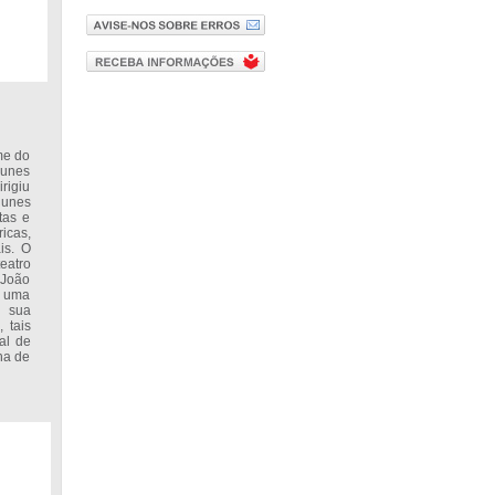
me do
Nunes
rigiu
Nunes
tas e
icas,
is. O
eatro
 João
r uma
a sua
 tais
al de
ha de