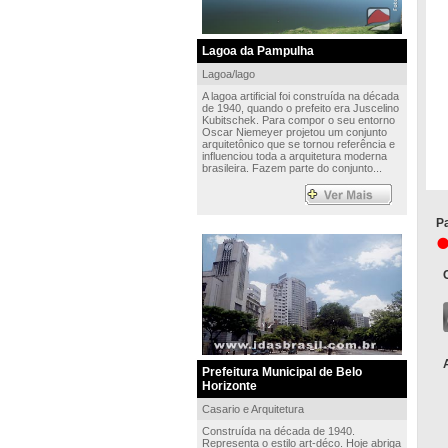
Lagoa da Pampulha
Lagoa/lago
A lagoa artificial foi construída na década
de 1940, quando o prefeito era Juscelino
Kubitschek. Para compor o seu entorno
Oscar Niemeyer projetou um conjunto
arquitetônico que se tornou referência e
influenciou toda a arquitetura moderna
brasileira. Fazem parte do conjunto...
Pa
Prefeitura Municipal de Belo
Horizonte
Casario e Arquitetura
Construída na década de 1940.
Representa o estilo art-déco. Hoje abriga