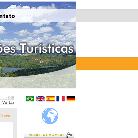
 line
846
Voltar
Teatro