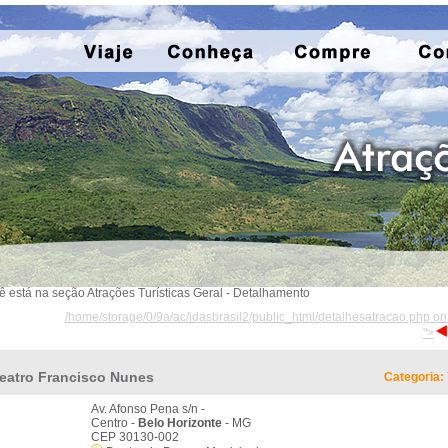
ê está na seção Atrações Turísticas Geral - Detalhamento
/home/storage/0/9a/ac/idasbrasil2/public_html/detalhesatracao.php on
">
eatro Francisco Nunes
Categoria:
Av. Afonso Pena s/n -
Centro -
Belo Horizonte
- MG
CEP 30130-002