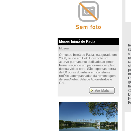
I
Museu Inimá de Paula
t
Museu
(
o
O museu Inimá de Paula, inaugurado em
p
2008, reúne em Belo Horizonte um
c
acervo permanente dedicado ao pintor
Inimá, traçando um panorama completo
s
de sua vida e obra. São expostas cerca
p
de 80 obras do artista em constante
m
rodízio, acompanhadas da remontagem
E
de seu Atelier, Sala de Autorretratos e
g
Gal...
f
c
D
P
Fo