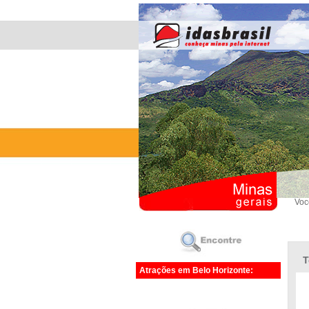
Voc
T
Atrações em Belo Horizonte: