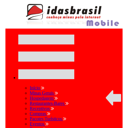
Início
Minas Gerais
Hospedagem
Restaurantes-Bares
Receptivos
Compras
Pacotes Turísticos
Eventos