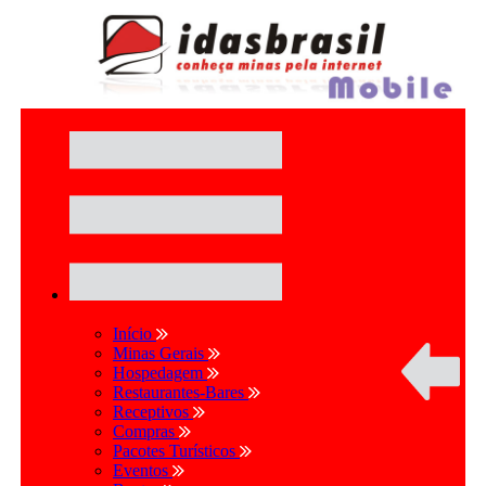
Início
Minas Gerais
Hospedagem
Restaurantes-Bares
Receptivos
Compras
Pacotes Turísticos
Eventos