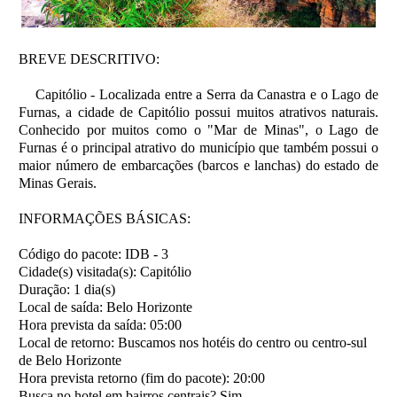
BREVE DESCRITIVO:
Capitólio - Localizada entre a Serra da Canastra e o Lago de
Furnas, a cidade de Capitólio possui muitos atrativos naturais.
Conhecido por muitos como o "Mar de Minas", o Lago de
Furnas é o principal atrativo do município que também possui o
maior número de embarcações (barcos e lanchas) do estado de
Minas Gerais.
INFORMAÇÕES BÁSICAS:
Código do pacote:
IDB - 3
Cidade(s) visitada(s):
Capitólio
Duração:
1 dia(s)
Local de saída:
Belo Horizonte
Hora prevista da saída:
05:00
Local de retorno:
Buscamos nos hotéis do centro ou centro-sul
de Belo Horizonte
Hora prevista retorno (fim do pacote):
20:00
Busca no hotel em bairros centrais?
Sim