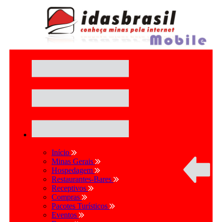
Início
Minas Gerais
Hospedagem
Restaurantes-Bares
Receptivos
Compras
Pacotes Turísticos
Eventos