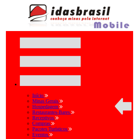
Início
Minas Gerais
Hospedagem
Restaurantes-Bares
Receptivos
Compras
Pacotes Turísticos
Eventos