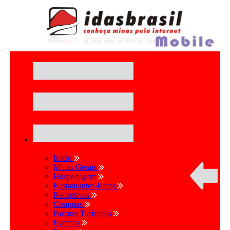
Início
Minas Gerais
Hospedagem
Restaurantes-Bares
Receptivos
Compras
Pacotes Turísticos
Eventos