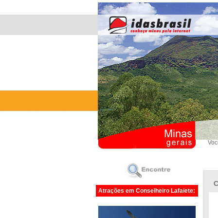
Voc
C
Atrações em Conselheiro Lafaiete: