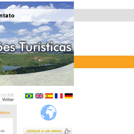
 line
846
Voltar
tetura
 do