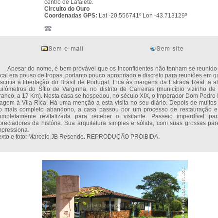
centro de Lafaiete.
Circuito do Ouro
Coordenadas GPS:
Lat -20.556741º Lon -43.713129º
pesar do nome, é bem provável que os Inconfidentes não tenham se reunido 
ocal era pouso de tropas, portanto pouco apropriado e discreto para reuniões em q
iscutia a libertação do Brasil de Portugal. Fica às margens da Estrada Real, a a
uilômetros do Sítio de Varginha, no distrito de Carreiras (município vizinho de
ranco, a 17 Km). Nesta casa se hospedou, no século XIX, o Imperador Dom Pedro I
iagem à Vila Rica. Há uma menção a esta visita no seu diário. Depois de muitos
o mais completo abandono, a casa passou por um processo de restauração e
ompletamente revitalizada para receber o visitante. Passeio imperdível pa
preciadores da história. Sua arquitetura simples e sólida, com suas grossas par
mpressiona.
exto e foto: Marcelo JB Resende. REPRODUÇÃO PROIBIDA.