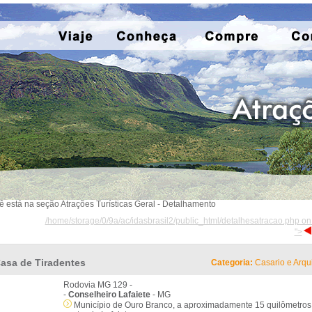
ê está na seção Atrações Turísticas Geral - Detalhamento
/home/storage/0/9a/ac/idasbrasil2/public_html/detalhesatracao.php on
">
asa de Tiradentes
Categoria:
Casario e Arqui
Rodovia MG 129 -
-
Conselheiro Lafaiete
- MG
Município de Ouro Branco, a aproximadamente 15 quilômetros