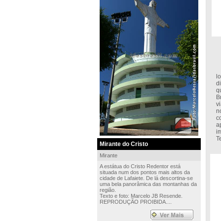
A
l
d
q
B
v
n
c
a
i
T
Mirante do Cristo
Mirante
A estátua do Cristo Redentor está
situada num dos pontos mais altos da
cidade de Lafaiete. De lá descortina-se
uma bela panorâmica das montanhas da
região.
Texto e foto: Marcelo JB Resende.
REPRODUÇÃO PROIBIDA....