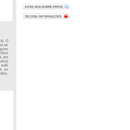
lá. O
ue se
lguns
 Ouro
I, em
 anos
 está
ra os
edes,