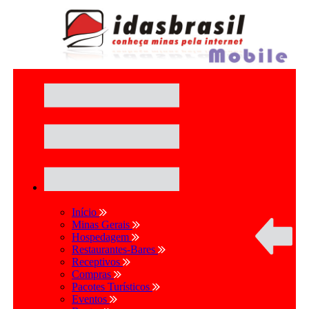
Início
Minas Gerais
Hospedagem
Restaurantes-Bares
Receptivos
Compras
Pacotes Turísticos
Eventos