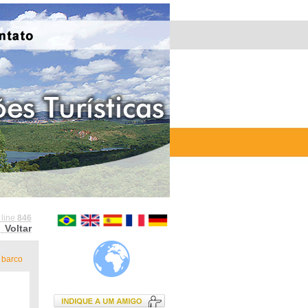
 line
846
Voltar
 barco