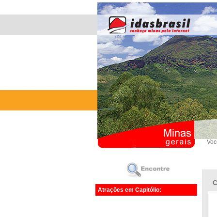
Voc
C
Atrações em Capitólio: