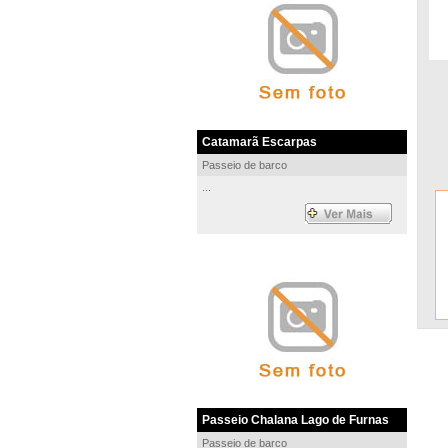
Catamarã Escarpas
Passeio de barco
...
Passeio Chalana Lago de Furnas
Passeio de barco