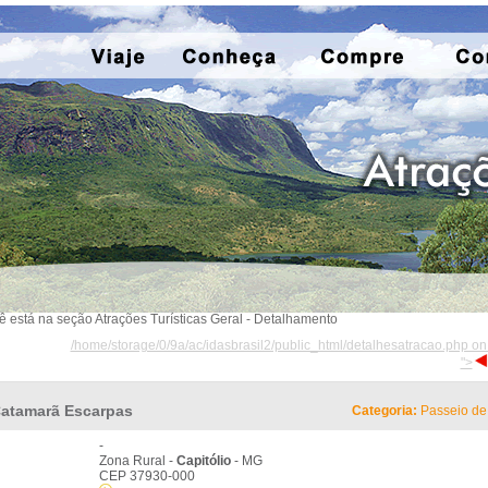
ê está na seção Atrações Turísticas Geral - Detalhamento
/home/storage/0/9a/ac/idasbrasil2/public_html/detalhesatracao.php on
">
atamarã Escarpas
Categoria:
Passeio de
-
Zona Rural -
Capitólio
- MG
CEP 37930-000