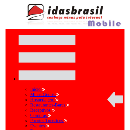
Início
Minas Gerais
Hospedagem
Restaurantes-Bares
Receptivos
Compras
Pacotes Turísticos
Eventos