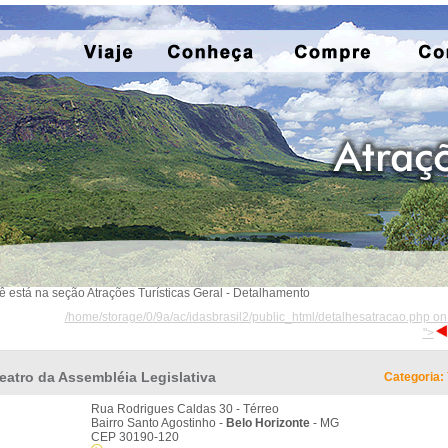
ê está na seção Atrações Turísticas Geral - Detalhamento
/home/storage/0/9a/ac/idasbrasil2/public_html/detalhesatracao.php on
">
eatro da Assembléia Legislativa
Categoria:
Rua Rodrigues Caldas 30 - Térreo
Bairro Santo Agostinho -
Belo Horizonte
- MG
CEP 30190-120