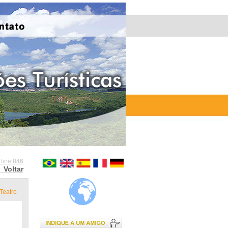
 line
846
Voltar
Teatro