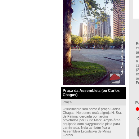
I
B
c
p
e
a
c
(
e
o
F
Praça da Assembleia (ou Carlos
Chagas)
Praça
Pa
Oficialmente seu nome é praça Carlos
Chagas. No centro está a igreja N. Sra.
de Fátima, cercada por jardins
projetados por Burle Marx. Ampla área
equipada com playground e pista para
caminhada. Nela também fica a
Assembléia Legislativa de Minas
Gerais...