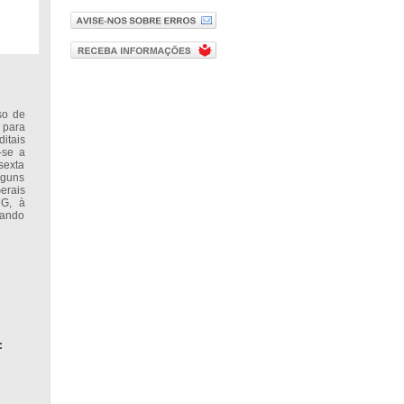
so de
 para
itais
-se a
sexta
lguns
erais
MG, à
uando
: