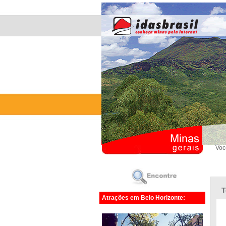
Voc
T
Atrações em Belo Horizonte: