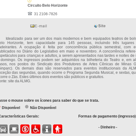
Circuito Belo Horizonte
31 2108-7826
dealizado para ser um dos mais modernos e bem equipados teatros de bol
elo Horizonte, tem capacidade para 145 pessoas, incluindo três lugares
adeirantes. A ocupação é feita por concorrência pública semestral, com ed
ublicados no Diário do Legislativo em maio e novembro. A concorrência refere
spetáculos para crianças e adultos, a serem apresentados nas tardes e noites de 
 domingo. Os ingressos podem ser adquiridos na bilheteria do Teatro e, em a
asos, nos postos do Sindicato dos Produtores de Artes Cênicas de Minas G
Sinparc). Os demais dias são reservados para eventos institucionais da AL
xceção das segundas, quando ocorre o Programa Segunda Musical, e sextas, q
corre o Zás. Estes últimos dois eventos são públicos e gratuitos.
onte: site da ALMG.
sse o mouse sobre os ícones para saber do que se trata.
Disponível
Não Disponível
Características Gerais:
Formas de pagamento (ingresso)
- Dinheiro -