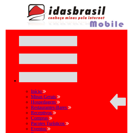
Início
Minas Gerais
Hospedagem
Restaurantes-Bares
Receptivos
Compras
Pacotes Turísticos
Eventos