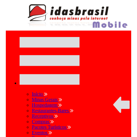
Início
Minas Gerais
Hospedagem
Restaurantes-Bares
Receptivos
Compras
Pacotes Turísticos
Eventos