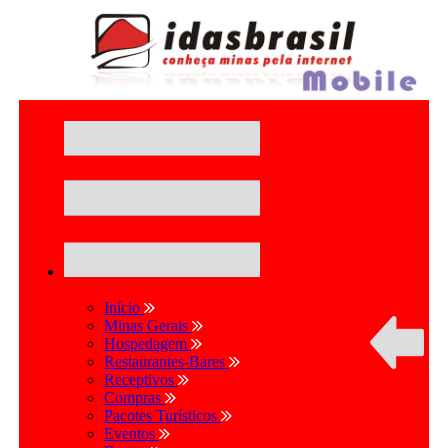
Início
Minas Gerais
Hospedagem
Restaurantes-Bares
Receptivos
Compras
Pacotes Turísticos
Eventos