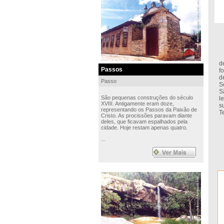
C
d
Passos
f
d
Passo
S
S
São pequenas construções do século
l
XVIII. Antigamente eram doze,
s
representando os Passos da Paixão de
T
Cristo. As procissões paravam diante
deles, que ficavam espalhados pela
cidade. Hoje restam apenas quatro.
...