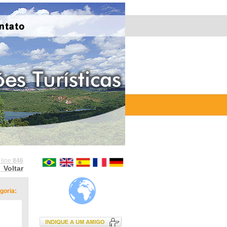
 line
846
Voltar
goria: