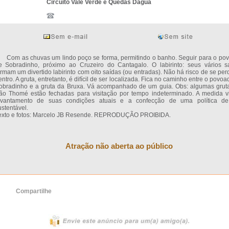
Circuito Vale Verde e Quedas Dágua
om as chuvas um lindo poço se forma, permitindo o banho. Seguir para o po
e Sobradinho, próximo ao Cruzeiro do Cantagalo. O labirinto: seus vários s
ormam um divertido labirinto com oito saídas (ou entradas). Não há risco de se per
entro. A gruta, entretanto, é difícil de ser localizada. Fica no caminho entre o povo
obradinho e a gruta da Bruxa. Vá acompanhado de um guia. Obs: algumas grut
ão Thomé estão fechadas para visitação por tempo indeterminado. A medida v
evantamento de suas condições atuais e a confecção de uma política d
ustentável.
exto e fotos: Marcelo JB Resende. REPRODUÇÃO PROIBIDA.
Atração não aberta ao público
Compartilhe