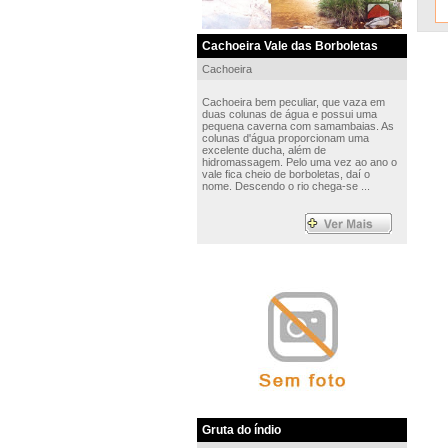
Cachoeira Vale das Borboletas
Cachoeira
Cachoeira bem peculiar, que vaza em
duas colunas de água e possui uma
pequena caverna com samambaias. As
colunas d'água proporcionam uma
excelente ducha, além de
hidromassagem. Pelo uma vez ao ano o
vale fica cheio de borboletas, daí o
nome. Descendo o rio chega-se ...
Gruta do índio