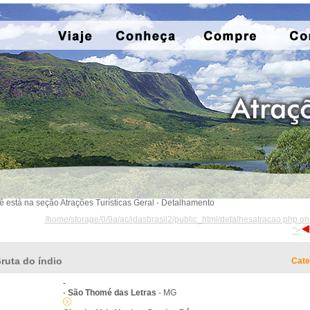
ê está na seção Atrações Turísticas Geral - Detalhamento
/home/storage/0/9a/ac/idasbrasil2/public_html/detalhesatracao.php on
">
ruta do índio
Cate
-
-
São Thomé das Letras
- MG