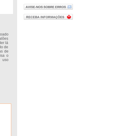
voado
alões
der lá
ado de
as de
isa o
e uso