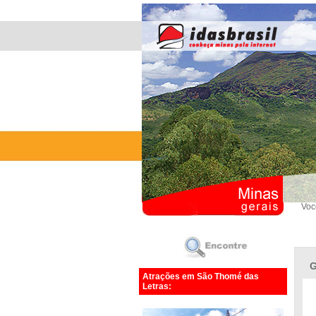
Voc
G
Atrações em São Thomé das
Letras: