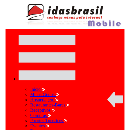
Início
Minas Gerais
Hospedagem
Restaurantes-Bares
Receptivos
Compras
Pacotes Turísticos
Eventos