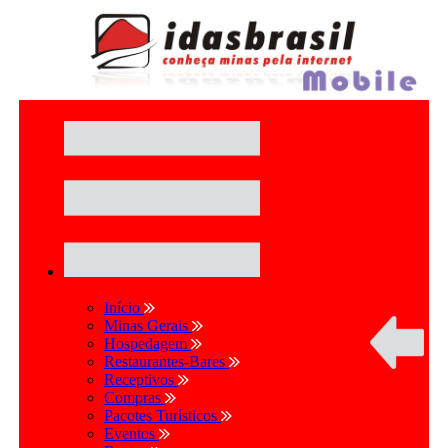
Início
Minas Gerais
Hospedagem
Restaurantes-Bares
Receptivos
Compras
Pacotes Turísticos
Eventos