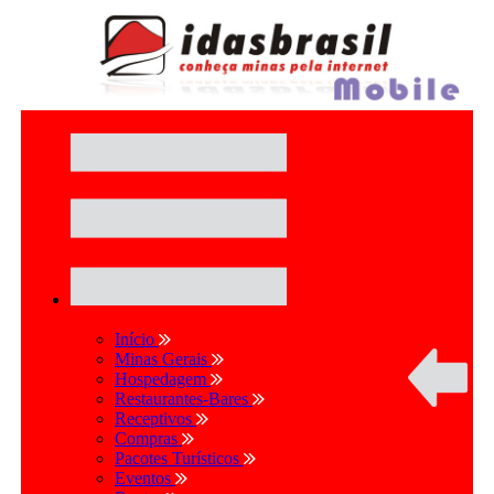
Início
Minas Gerais
Hospedagem
Restaurantes-Bares
Receptivos
Compras
Pacotes Turísticos
Eventos