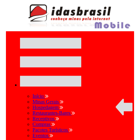
Início
Minas Gerais
Hospedagem
Restaurantes-Bares
Receptivos
Compras
Pacotes Turísticos
Eventos