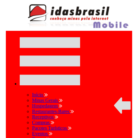
Início
Minas Gerais
Hospedagem
Restaurantes-Bares
Receptivos
Compras
Pacotes Turísticos
Eventos