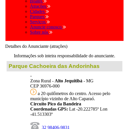
Boates
Atrações
Cidades
Parques
Serviços
Anuncie conosco
Sobre nós
Detalhes do Anunciante (atrações)
Informações sob inteira responsabilidade do anunciante.
Parque Cachoeira das Andorinhas
-
Zona Rural -
Alto Jequitibá
- MG
CEP 36976-000
a 20 quilômetros do centro. Acesso pelo
município vizinho de Alto Caparaó.
Circuito Pico da Bandeira
Coordenadas GPS:
Lat -20.222785º Lon
-41.513303º
32 98406-9831