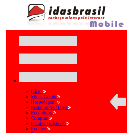
Início
Minas Gerais
Hospedagem
Restaurantes-Bares
Receptivos
Compras
Pacotes Turísticos
Eventos