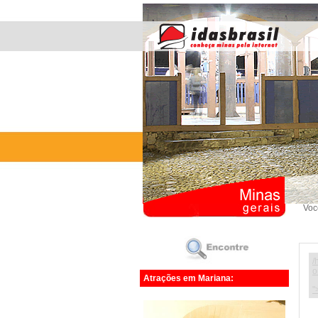
Voc
/
o
Atrações em Mariana:
"