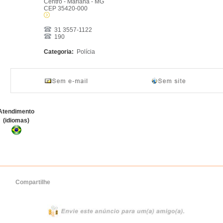
Centro - Mariana - MG
CEP 35420-000
31 3557-1122
190
Categoria:
Polícia
Atendimento
(idiomas)
Compartilhe