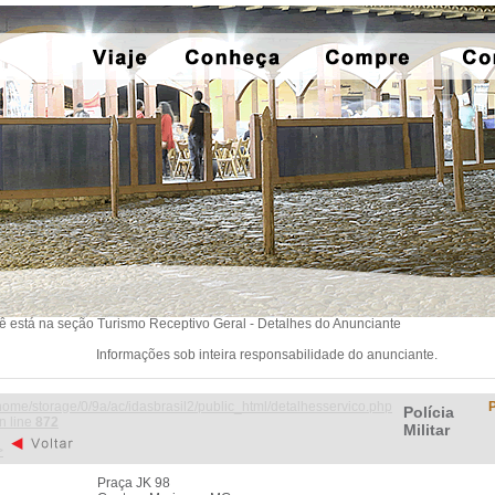
ê está na seção Turismo Receptivo Geral - Detalhes do Anunciante
Informações sob inteira responsabilidade do anunciante.
home/storage/0/9a/ac/idasbrasil2/public_html/detalhesservico.php
P
Polícia
n line
872
Militar
>
Praça JK 98