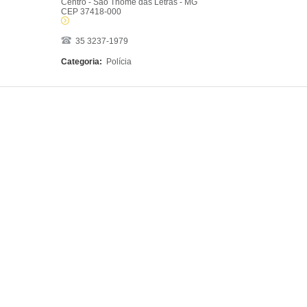
Centro - São Thomé das Letras - MG
CEP 37418-000
35 3237-1979
Categoria:
Polícia