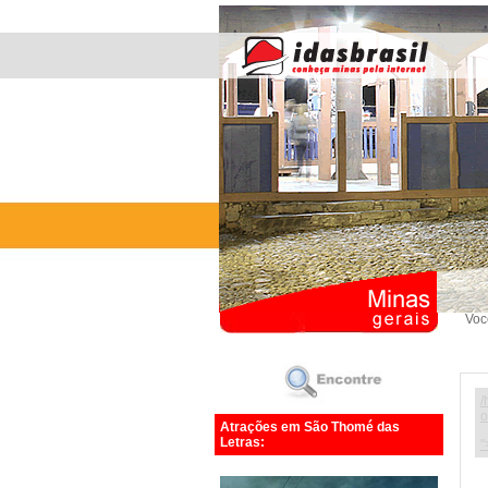
Voc
/
o
Atrações em São Thomé das
Letras:
"