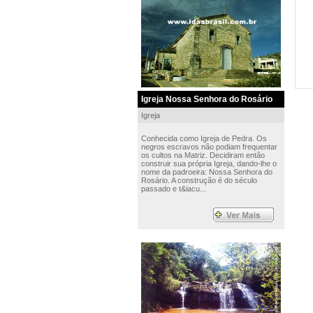
Igreja Nossa Senhora do Rosário
Igreja
Conhecida como Igreja de Pedra. Os
negros escravos não podiam frequentar
os cultos na Matriz. Decidiram então
construir sua própria Igreja, dando-lhe o
nome da padroeira: Nossa Senhora do
Rosário. A construção é do século
passado e t&iacu...