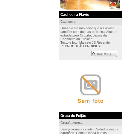
Cachoeira Flávio
Cachoeira
Quase o mesmo porte que a Eubiose,
também com duchas e piscina. Acesso:
estrada para Cruzília, depois da
Cachoeira da Eubiose.
Texto e foto: Marcelo JB Resende.
REPRODUÇÃO PROIBIDA....
Gruta do Feijão
Gruta/cavernas
Bem próxima à cidade. Cuidado com os
paredões. Conta a lenda que os