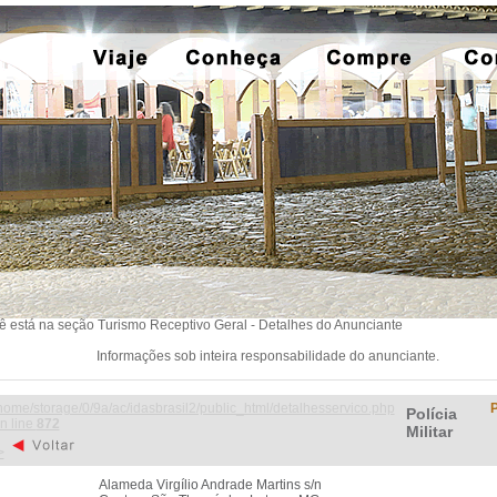
ê está na seção Turismo Receptivo Geral - Detalhes do Anunciante
Informações sob inteira responsabilidade do anunciante.
home/storage/0/9a/ac/idasbrasil2/public_html/detalhesservico.php
P
Polícia
n line
872
Militar
>
Alameda Virgílio Andrade Martins s/n