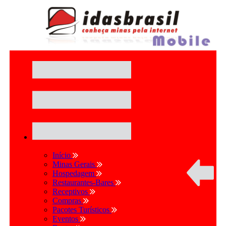
Início
Minas Gerais
Hospedagem
Restaurantes-Bares
Receptivos
Compras
Pacotes Turísticos
Eventos