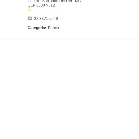
Centro - São João Del Rei - MG
CEP 36307-312
32 3371-5646
Categoria:
Banco