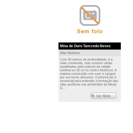
Mina de Ouro Tancredo Neves
Sítio Histórico
Com 30 metros de profundidade, é a
mais conhecida, mas existem várias
espalhadas pelo subsolo da cidade
(estima-se 20 só no centro histórico). A
maioria construída com suor e sangue
por escravos africanos. Conhecê-las é
essencial para entender a formação das
vilas auríferas nos primórdios de Minas
G...