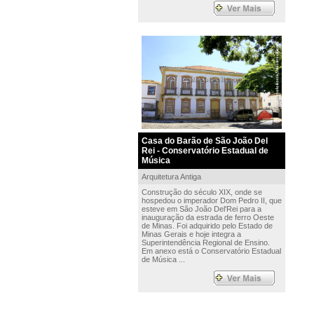
Casa do Barão de São João Del
Rei - Conservatório Estadual de
Música
Arquitetura Antiga
Construção do século XIX, onde se
hospedou o imperador Dom Pedro II, que
esteve em São João Del'Rei para a
inauguração da estrada de ferro Oeste
de Minas. Foi adquirido pelo Estado de
Minas Gerais e hoje integra a
Superintendência Regional de Ensino.
Em anexo está o Conservatório Estadual
de Música ...