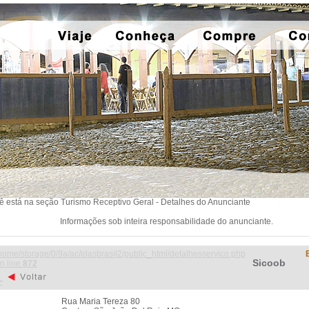
ê está na seção Turismo Receptivo Geral - Detalhes do Anunciante
Informações sob inteira responsabilidade do anunciante.
home/storage/0/9a/ac/idasbrasil2/public_html/detalhesservico.php
Sicoob
n line
872
>
Rua Maria Tereza 80