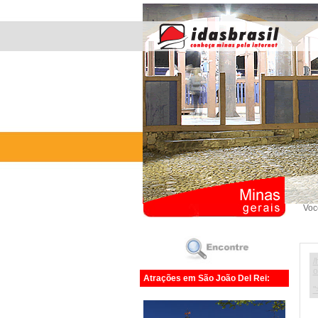
Voc
/
o
Atrações em São João Del Rei:
"