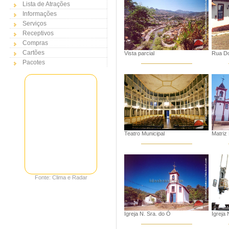
Lista de Atrações
Informações
Serviços
Receptivos
Compras
Cartões
Vista parcial
Rua Do
Pacotes
Teatro Municipal
Matriz
Fonte: Clima e Radar
Igreja N. Sra. do Ó
Igreja