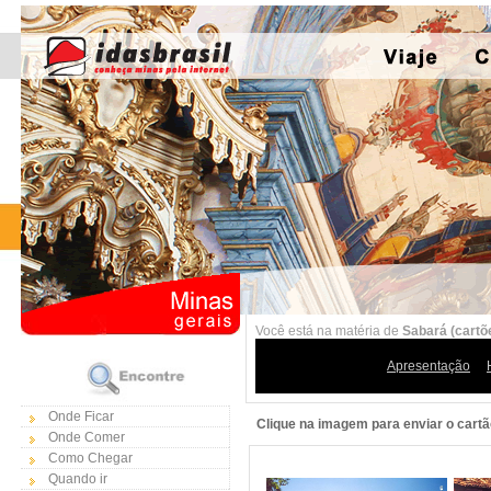
Você está na matéria de
Sabará (cartõe
Apresentação
Onde Ficar
Clique na imagem para enviar o cartã
Onde Comer
Como Chegar
Quando ir