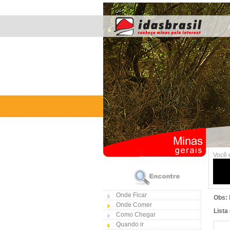
Você 
Onde Ficar
Obs:
Onde Comer
Lista
Como Chegar
Quando ir