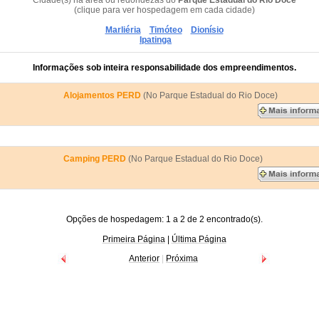
Cidade(s) na área ou redondezas do
Parque Estadual do Rio Doce
(clique para ver hospedagem em cada cidade)
Marliéria
Timóteo
Dionísio
Ipatinga
Informações sob inteira responsabilidade dos empreendimentos.
Alojamentos PERD
(No Parque Estadual do Rio Doce)
Camping PERD
(No Parque Estadual do Rio Doce)
Opções de hospedagem: 1 a 2 de 2 encontrado(s).
Primeira Página
|
Última Página
Anterior
|
Próxima