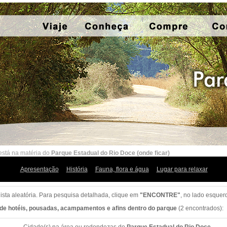
está na matéria do
Parque Estadual do Rio Doce (onde ficar)
Apresentação
História
Fauna, flora e água
Lugar para relaxar
lista aleatória. Para pesquisa detalhada, clique em
"ENCONTRE"
, no lado esquer
 de hotéis, pousadas, acampamentos e afins dentro do parque
(2 encontrados):