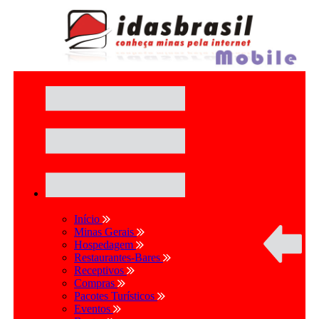
Início
Minas Gerais
Hospedagem
Restaurantes-Bares
Receptivos
Compras
Pacotes Turísticos
Eventos