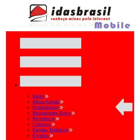
Início
Minas Gerais
Hospedagem
Restaurantes-Bares
Receptivos
Compras
Pacotes Turísticos
Eventos