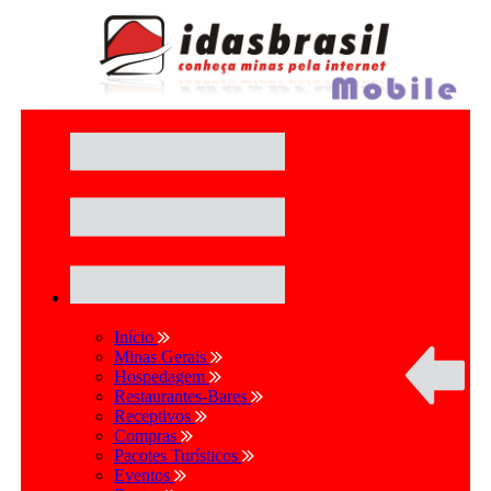
Início
Minas Gerais
Hospedagem
Restaurantes-Bares
Receptivos
Compras
Pacotes Turísticos
Eventos